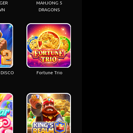
GER
MAHJONG 5
WN
DRAGONS
DISCO
Fortune Trio