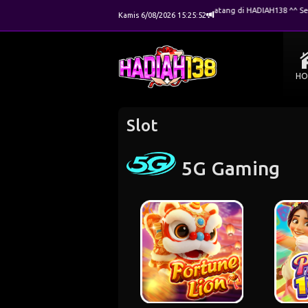
Selamat Datang di HADIAH138 ^^ Selalu 
Kamis 6/08/2026 15:25:53
HO
Slot
5G Gaming