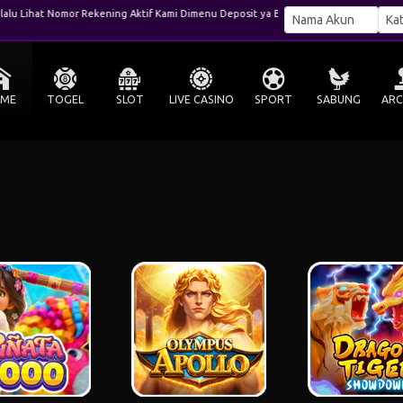
Lihat Nomor Rekening Aktif Kami Dimenu Deposit ya Bosku ^^
Selamat 
ME
TOGEL
SLOT
LIVE CASINO
SPORT
SABUNG
ARC