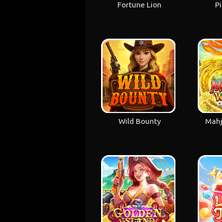
Fortune Lion
P
Wild Bounty
Mahj