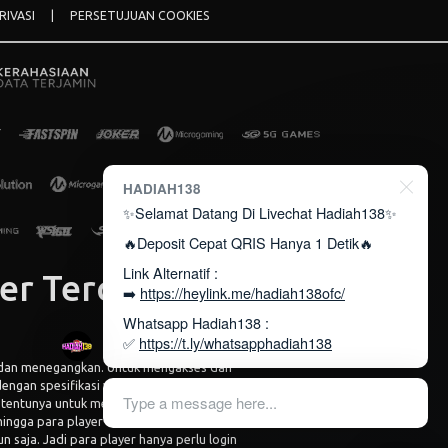
RIVASI
|
PERSETUJUAN COOKIES
HADIAH138
✨Selamat Datang Di Livechat Hadiah138✨
🔥Deposit Cepat QRIS Hanya 1 Detik🔥
er Tercanggih
Link Alternatif :
➡️
https://heylink.me/hadiah138ofc/
Whatsapp Hadiah138 :
✅
https://t.ly/whatsapphadiah138
u dan menegangkan. Untuk mengakses dan
ngan spesifikasi yang paling rendah sekalipun
ng tentunya untuk mempermudah para player
Type a message here...
gga para player tidak perlu lagi untuk mencari
saja. Jadi para player hanya perlu login