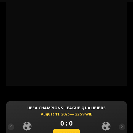
UEFA CHAMPIONS LEAGUE QUALIFIERS
August 11, 2026 — 22:59 WIB
0 : 0
Previous
Next