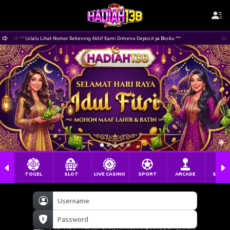
138 ^^ Selalu Lihat Nomor Rekening Aktif Kami Dimenu Deposit ya Bosku ^^
Selamat
TOGEL
SLOT
LIVE CASINO
SPORT
ARCADE
SABU