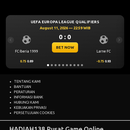
 EUROPA LEAGUE QUALIFIERS
S
ugust 11, 2026 — 22:59 WIB
August 
0 : 0
Previous
Next
BET NOW
Larne FC
Sevilla
-0.75
0.93
0.25
0.95
TENTANG KAMI
BANTUAN
PERATURAN
INFORMASI BANK
HUBUNGI KAMI
KEBIJAKAN PRIVASI
PERSETUJUAN COOKIES
HADIAH138 Pusat Game Online