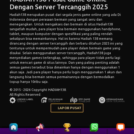
Dengan Server Tercanggih 2025
Hadiah138
merupakan pusat dari segala jenis game online yang ada Di
Indonesia dengan perasaan bermain yang sangat seru dan
menegangkan. Untuk mengakses dan bermain di situs Hadiah138
sangatlah mudah, para player bisa bermain menggunakan handphone,
tablet, maupun komputer dengan spesifikasi yang paling rendah
sekalipun bisa memainkannya. Hal ini karena Hadiah 138 memang
dirancang dengan server tercanggih dan terbaru ditahun 2025 ini yang
tentunya untuk mempermudah para player dalam bermain game yang
disukai. Selain menggunakan server tercanggih, Hadiah138 juga
menyediakan games terlengkap, sehingga para player tidak perlu lagi
untuk mencari game di situs lainnya. Dan yang paling penting adalah
semua games tersebut bisa dimainkan hanya dengan menggunakan 1
akun saja. Jadi para player hanya perlu login menggunakan 1 akun dan
langsung bisa bermain semua permainannya dengan bermodalkan
topup hanya 10ribu saja.
© 2015 - 2026 Copyright HADIAH138.
All Rights Reserved.
LAPOR PUSAT