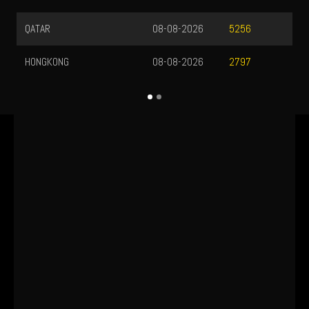
QATAR
08-08-2026
5256
HONGKONG
08-08-2026
2797