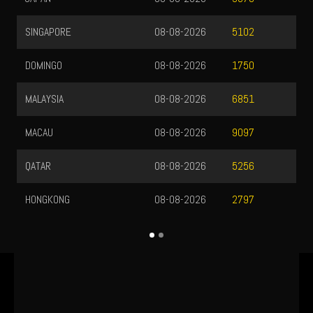
SINGAPORE
08-08-2026
5102
DOMINGO
08-08-2026
1750
MALAYSIA
08-08-2026
6851
MACAU
08-08-2026
9097
QATAR
08-08-2026
5256
HONGKONG
08-08-2026
2797