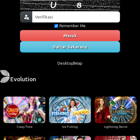
Remember Me
Masuk
Daftar Sekarang
Desktop
Wap
Evolution
Crazy Time
Ice Fishing
Lightning Storm