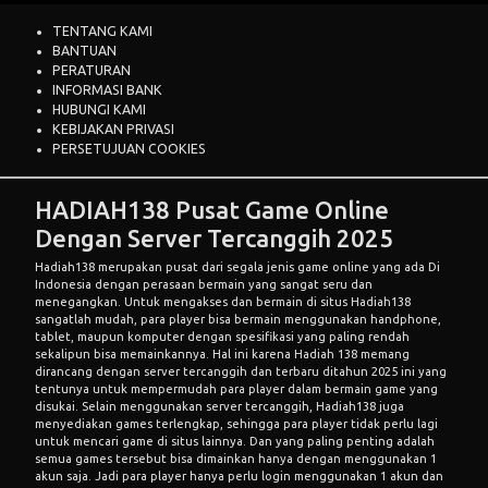
TENTANG KAMI
BANTUAN
PERATURAN
INFORMASI BANK
HUBUNGI KAMI
KEBIJAKAN PRIVASI
PERSETUJUAN COOKIES
HADIAH138 Pusat Game Online
Dengan Server Tercanggih 2025
Hadiah138
merupakan pusat dari segala jenis game online yang ada Di
Indonesia dengan perasaan bermain yang sangat seru dan
menegangkan. Untuk mengakses dan bermain di situs Hadiah138
sangatlah mudah, para player bisa bermain menggunakan handphone,
tablet, maupun komputer dengan spesifikasi yang paling rendah
sekalipun bisa memainkannya. Hal ini karena Hadiah 138 memang
dirancang dengan server tercanggih dan terbaru ditahun 2025 ini yang
tentunya untuk mempermudah para player dalam bermain game yang
disukai. Selain menggunakan server tercanggih, Hadiah138 juga
menyediakan games terlengkap, sehingga para player tidak perlu lagi
untuk mencari game di situs lainnya. Dan yang paling penting adalah
semua games tersebut bisa dimainkan hanya dengan menggunakan 1
akun saja. Jadi para player hanya perlu login menggunakan 1 akun dan