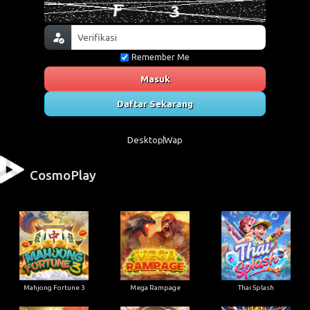
Remember Me
Masuk
Daftar Sekarang
Desktop
Wap
CosmoPlay
Mahjong Fortune 3
Mega Rampage
Thai Splash