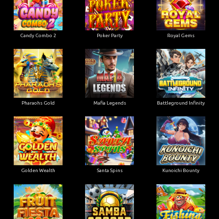
Candy Combo 2
Poker Party
Royal Gems
Pharaohs Gold
Mafia Legends
Battleground Infinity
Golden Wealth
Santa Spins
Kunoichi Bounty